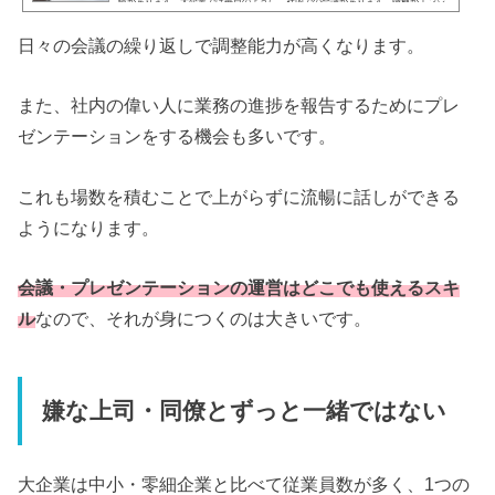
験があります。大企業では毎日のように、社内での会議があります。職種がエンジ
ニアであれ、営業であれ、企画であれそこは変わりません。この記事では、これか
ら大企業に入社することが決まっている方、大企業への就職・転職を考えている方
日々の会議の繰り返しで調整能力が高くなります。
に向けて、仕事のイメージが湧くように大企業での会議の...
また、社内の偉い人に業務の進捗を報告するためにプレ
ゼンテーションをする機会も多いです。
これも場数を積むことで上がらずに流暢に話しができる
ようになります。
会議・プレゼンテーションの運営はどこでも使えるスキ
ル
なので、それが身につくのは大きいです。
嫌な上司・同僚とずっと一緒ではない
大企業は中小・零細企業と比べて従業員数が多く、1つの