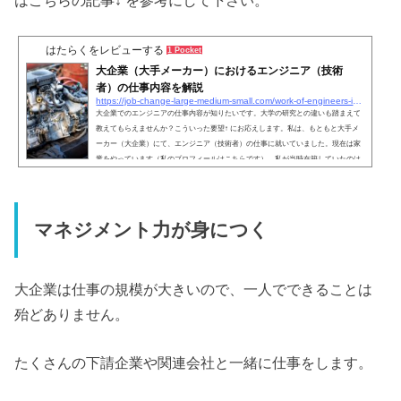
はたらくをレビューする
1 Pocket
大企業（大手メーカー）におけるエンジニア（技術
者）の仕事内容を解説
https://job-change-large-medium-small.com/work-of-engineers-in-large-companies
大企業でのエンジニアの仕事内容が知りたいです。大学の研究との違いも踏まえて
教えてもらえませんか？こういった要望↑ にお応えします。私は、もともと大手メ
ーカー（大企業）にて、エンジニア（技術者）の仕事に就いていました。現在は家
業をやっています（私のプロフィールはこちらです）。私が当時在籍していたのは
自動車部品を作るメーカーで、そこで 8年間設計・開発の部署に所属しておりまし
た。この記事では、私自身の経験をたっぷりと入れ込んだ、濃い内容をお話しさせ
て頂きます。読んで頂ければ、大企業のエンジニアの仕事...
マネジメント力が身につく
大企業は仕事の規模が大きいので、一人でできることは
殆どありません。
たくさんの下請企業や関連会社と一緒に仕事をします。