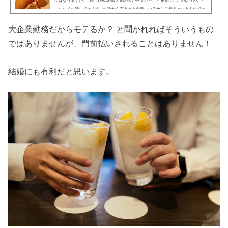
にはなりますが、自分自身の経験と他の人から聞いたことを元に、この辺りのこと
についてお話しできます。結論から言うと大企業にいるからモテるというものでは
ありません。モテるためには、人間的魅力が大事だと思います。合コンのハナシは
けっこう来ます！結婚には有利です。大企業の従業員はモテるのか？ 合コンは多い
大企業勤務だからモテるか？ と聞かれればそういうもの
のか？ 結婚には有利か？若い女性が見てるところ私はモ...
ではありませんが、門前払いされることはありません！
結婚にも有利だと思います。