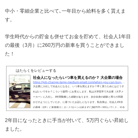
中小・零細企業と比べて､一年目から給料を多く貰えま
す。
学生時代からの貯金も併せてお金を貯めて、社会人1年目
の最後（3月）に260万円の新車を買うことができまし
た！
はたらくをレビューする
社会人になったらいつ車を買えるのか？ 大企業の場合
https://job-change-large-medium-small.com/when-you-can-buy-a-car
大企業に入社して社会人になると、いつ車を買えますか？早く買うためにはどうす
ればいいですか？こういう疑問↑ にお答えします。私は大学院卒で大企業（大手メ
ーカー）に入社し、8年間勤務した経験があります。自分自身の経験と周りの同期
がどのようにしていたか、に基づいたお話しになります。私自身は、社会人1年目
の最後（3月）に新車購入しました!ローンは組まずに260万円一括払いでした。社会
人になったらいつ車を買えるのか？ 大企業の場合借金をすれば車はいつでも買える
車はお金を借りさえすれば、いつでも買えます。私は愛知...
2年目になったときに手当が付いて、5万円ぐらい昇給し
ました。