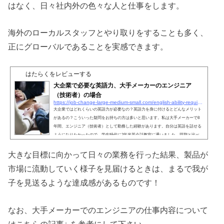
はなく、日々社内外の色々な人と仕事をします。
海外のローカルスタッフとやり取りをすることも多く、
正にグローバルであることを実感できます。
はたらくをレビューする
大企業で必要な英語力、大手メーカーのエンジニア
（技術者）の場合
https://job-change-large-medium-small.com/english-ability-required-for-engineers-in-large-corporations
大企業ではどれくらいの英語力が必要なの？英語力を身に付けるとどんなメリット
があるの？こういった疑問をお持ちの方は多いと思います。私は大手メーカーで8
年間、エンジニア（技術者）として勤務した経験があります。自分は英語を話せる
ようになりたかったので、学生時代に2年半英会話教室に通いました。同期と比べ
て、入社前から英語の準備はできていた方だったと思います。社内では、多くの人
を見てきました。さて、この記事では●大手メーカーのエンジニアの仕事における
大きな目標に向かって日々の業務を行った結果、製品が
英語力の必要性●英語力を身に付けるメリットについてお話し...
市場に流動していく様子を見届けるときは、まるで我が
子を見送るような達成感があるものです！
なお、大手メーカーでのエンジニアの仕事内容について
はこちらの記事↓ を参考にして下さい。