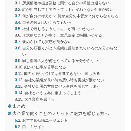
所属部署や担当業務に関する自分の希望は通らない
誰が担当してもアウトプットが変わらない仕事が多い
何が自分の考えか？ 何が自分の本音か？分からなくなる
自分の替えはいくらでもいる
社外で通じるようなスキルが身につかない
形式的なことが多く、意思決定に時間がかかる
褒められても実感が湧かない
自分の頑張りがどう業績に反映されているのか分からな
い
同じ部署の人が何をやっているか分からない
細かい仕事が苦手になる
能力が高いだけでは昇進できない、運もある
会社の業績が良い時も悪い時も実感が湧かない
会社や部署の方針に他人事感を感じてしまう
会社という世界に染まってしまう
大企業病を感じる
まとめ
大企業で働くことのメリットに魅力を感じる方へ
おすすめ転職エージェント
口コミサイト