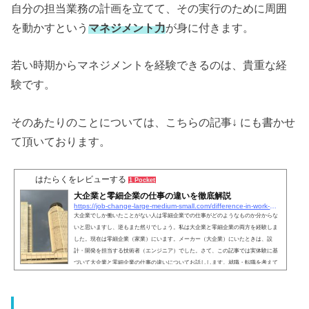
自分の担当業務の計画を立てて、その実行のために周囲
を動かすという
マネジメント力
が身に付きます。
若い時期からマネジメントを経験できるのは、貴重な経
験です。
そのあたりのことについては、こちらの記事↓ にも書かせ
て頂いております。
はたらくをレビューする
1 Pocket
大企業と零細企業の仕事の違いを徹底解説
https://job-change-large-medium-small.com/difference-in-work-between-large-and-small
大企業でしか働いたことがない人は零細企業での仕事がどのようなものか分からな
いと思いますし、逆もまた然りでしょう。私は大企業と零細企業の両方を経験しま
した。現在は零細企業（家業）にいます。メーカー（大企業）にいたときは、設
計・開発を担当する技術者（エンジニア）でした。さて、この記事では実体験に基
づいて大企業と零細企業の仕事の違いについてお話しします。就職・転職を考えて
いる方の参考になればと思います。エンジニア（技術者）の仕事内容を解説！ 大企
業と中小企業・零細企業の違い大企業では社内の人脈が大事...