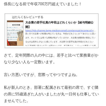
係長になる前で年収700万円超えていました！
はたらくをレビューする
大企業の若手社員の年収はどれくらいか【給与明細公
開】
https://job-change-large-medium-small.com/annual-income-of-young-employees-in-large-corporations
若い方で大企業への転職を考えている方は、年収がどれくらいか？ 知りたいと思い
ます。ネットでには色々な情報が転がっていますが、大企業の経験者が発信してい
るものは意外と少ないと感じています。大企業での若手社員の年収がどれくらい
か？ 実体験に基づいた話しを聞きたいです。本記事では、こういった要望 ↑ にお答
えします。私は自動車関連の大手部品メーカーに8年間勤めた経験があります。元
大企業の若手社員です。当時の給与明細も残っているので、お見せできます！この
さて、定年間際の人の中には、若手と比べて業務量がか
記事を読むことで、大企業の若手社員の年収そして福利厚...
なり少ない人も一定数います。
言い方悪いですが、窓際ってやつですよね。
私が新人のとき、部署に配属されて最初の席で、すぐ隣
の席に55歳過ぎた人がいましたが丸一日何も仕事してい
ませんでした。