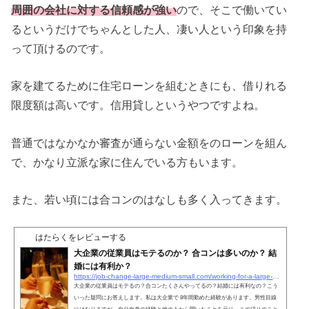
周囲の会社に対する信頼感が強い
ので、そこで働いてい
るというだけでちゃんとした人、凄い人という印象を持
って頂けるのです。
家を建てるために住宅ローンを組むときにも、借りれる
限度額は高いです。信用貸しというやつですよね。
普通ではなかなか審査が通らない金額をのローンを組ん
で、かなり立派な家に住んでいる方もいます。
また、若い頃には合コンのはなしも多く入ってきます。
はたらくをレビューする
大企業の従業員はモテるのか？ 合コンは多いのか？ 結
婚には有利か？
https://job-change-large-medium-small.com/working-for-a-large-company-is-popular
大企業の従業員はモテるの？合コンたくさんやってるの？結婚には有利なの？こう
いった疑問にお答えします。私は大企業で 8年間勤めた経験があります。男性目線