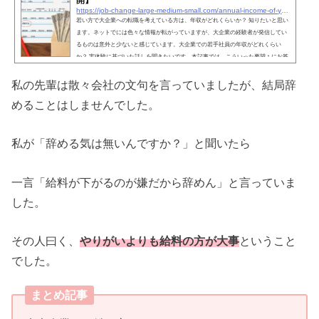
https://job-change-large-medium-small.com/annual-income-of-young-employees-in-large-corporations
若い方で大企業への転職を考えている方は、年収がどれくらいか？ 知りたいと思い
ます。ネットでには色々な情報が転がっていますが、大企業の経験者が発信してい
るものは意外と少ないと感じています。大企業での若手社員の年収がどれくらい
か？ 実体験に基づいた話しを聞きたいです。本記事では、こういった要望 ↑ にお答
えします。私は自動車関連の大手部品メーカーに8年間勤めた経験があります。元
大企業の若手社員です。当時の給与明細も残っているので、お見せできます！この
私の先輩は散々会社の文句を言っていましたが、結局辞
記事を読むことで、大企業の若手社員の年収そして福利厚...
めることはしませんでした。
私が「辞める気は無いんですか？」と聞いたら
一言「給料が下がるのが嫌だから辞めん」と言っていま
した。
その人曰く、
やりがいよりも給料の方が大事
ということ
でした。
まとめ記事