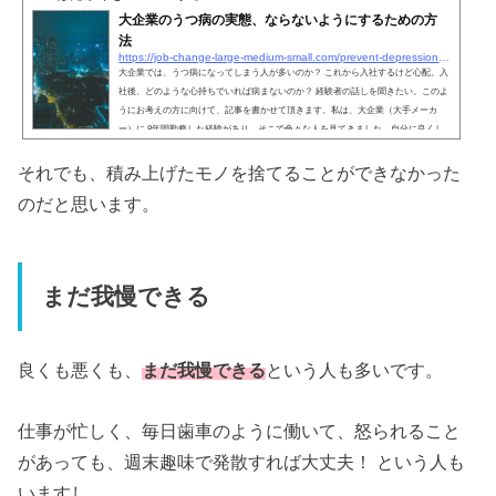
大企業のうつ病の実態、ならないようにするための方
法
https://job-change-large-medium-small.com/prevent-depression-in-large-corporations
大企業では、うつ病になってしまう人が多いのか？ これから入社するけど心配。入
社後、どのような心持ちでいれば病まないのか？ 経験者の話しを聞きたい。このよ
うにお考えの方に向けて、記事を書かせて頂きます。私は、大企業（大手メーカ
ー）に 8年間勤務した経験があり、そこで色々な人を見てきました。自分に良くし
てくれた先輩で、うつ病になってしまった方がいました。精神を壊す寸前でしばら
くの休養を取り、無事に復帰された上司もいました。私自身も、かなり精神的にき
それでも、積み上げたモノを捨てることができなかった
つい時期がありました。この記事では、大企業でのうつ病...
のだと思います。
まだ我慢できる
良くも悪くも、
まだ我慢できる
という人も多いです。
仕事が忙しく、毎日歯車のように働いて、怒られること
があっても、週末趣味で発散すれば大丈夫！ という人も
いますし