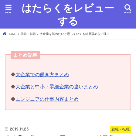
はたらくをレビュー
menu
search
する
HOME
就職・転職
大企業を辞めたいと思っていても結局辞めない理由
まとめ記事
◆
大企業での働き方まとめ
◆
大企業と中小・零細企業の違いまとめ
◆
エンジニアの仕事内容まとめ
2019.11.25
就職・転職