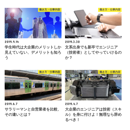
働き方・仕事内容
働き方・仕事内容
2019.9.14
2019.3.30
学生時代は大企業のメリットしか
文系出身でも新卒でエンジニア
見えていない、デメリットも知ろ
（技術者）としてやっていけるの
う
か？
働き方・仕事内容
働き方・仕事内容
2019.6.7
2019.4.7
サラリーマンと自営業者を比較、
大企業のエンジニアは技術（スキ
その違いとは？
ル）を身に付けよ！無理なら辞め
るべき！