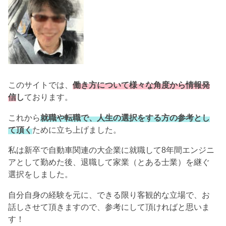
このサイトでは、
働き方について様々な角度から情報発
信
し
ております。
これから
就職や転職で、人生の選択をする方の参考とし
て頂く
ために立ち上げました。
私は新卒で自動車関連の大企業に就職して8年間エンジニ
アとして勤めた後、退職して家業（とある士業）を継ぐ
選択をしました。
自分自身の経験を元に、できる限り客観的な立場で、お
話しさせて頂きますので、参考にして頂ければと思いま
す！