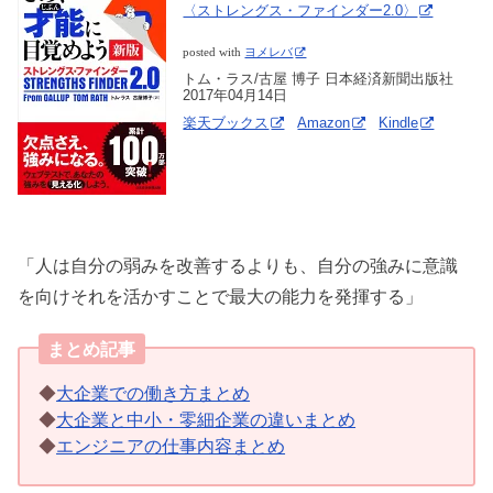
〈ストレングス・ファインダー2.0〉
posted with
ヨメレバ
トム・ラス/古屋 博子 日本経済新聞出版社
2017年04月14日
楽天ブックス
Amazon
Kindle
「人は自分の弱みを改善するよりも、自分の強みに意識
を向けそれを活かすことで最大の能力を発揮する」
まとめ記事
◆
大企業での働き方まとめ
◆
大企業と中小・零細企業の違いまとめ
◆
エンジニアの仕事内容まとめ