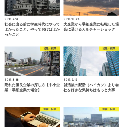
2019.4.13
2018.10.26
社会に出る前に学生時代にやって
大企業から零細企業に転職した場
よかったこと、やっておけばよか
合に受けるカルチャーショック
ったこと
就職・転職
就職・転職
2019.5.16
2019.9.19
隠れた優良企業の探し方【中小企
就活後の配活（ハイカツ）より会
業・零細企業の場合】
社を好きな気持ちはもっと大事
就職・転職
就職・転職