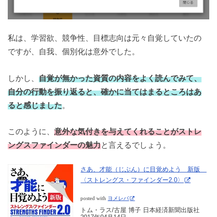
私は、学習欲、競争性、目標志向は元々自覚していたの
ですが、自我、個別化は意外でした。
しかし、
自覚が無かった資質の内容をよく読んでみて、
自分の行動を振り返ると、確かに当てはまるところはあ
ると感じました
。
このように、
意外な気付きを与えてくれることがストレ
ングスファインダーの魅力
と言えるでしょう。
さあ、才能（じぶん）に目覚めよう 新版
〈ストレングス・ファインダー2.0〉
posted with
ヨメレバ
トム・ラス/古屋 博子 日本経済新聞出版社