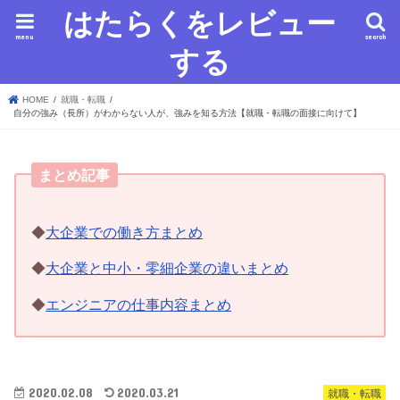
はたらくをレビュー
menu
search
する
HOME
就職・転職
自分の強み（長所）がわからない人が、強みを知る方法【就職・転職の面接に向けて】
まとめ記事
◆
大企業での働き方まとめ
◆
大企業と中小・零細企業の違いまとめ
◆
エンジニアの仕事内容まとめ
2020.02.08
2020.03.21
就職・転職