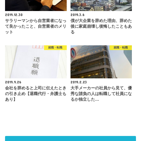
2019.12.30
2019.3.6
サラリーマンから自営業者になっ
僕が大企業を辞めた理由、辞めた
て良かったこと、自営業者のメリ
後に家庭崩壊し後悔したこともあ
ット
る
就職・転職
就職・転職
2019.9.26
2019.2.23
会社を辞めると上司に伝えたとき
大手メーカーの社員から見て、優
の引き止め【退職代行・弁護士も
秀な請負の人は転職して社員にな
あり】
るか独立した…