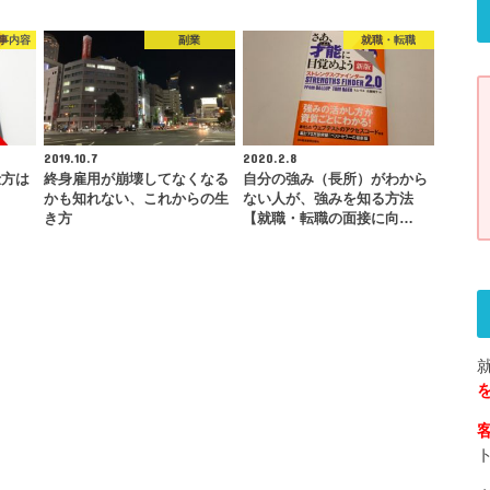
事内容
副業
就職・転職
2019.10.7
2020.2.8
仕方は
終身雇用が崩壊してなくなる
自分の強み（長所）がわから
？
かも知れない、これからの生
ない人が、強みを知る方法
き方
【就職・転職の面接に向…