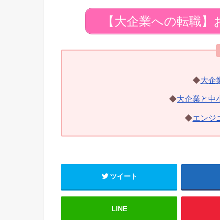
【大企業への転職】
◆
大企
◆
大企業と中
◆
エンジ
ツイート
LINE