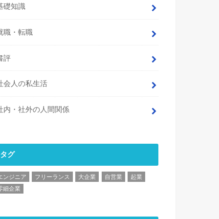
基礎知識
就職・転職
書評
社会人の私生活
社内・社外の人間関係
タグ
エンジニア
フリーランス
大企業
自営業
起業
零細企業