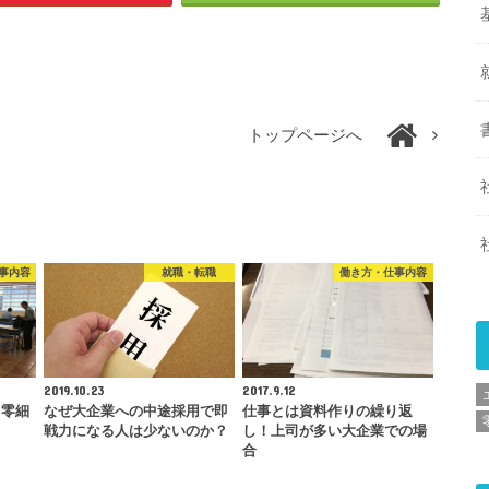
トップページへ
事内容
就職・転職
働き方・仕事内容
2019.10.23
2017.9.12
、零細
なぜ大企業への中途採用で即
仕事とは資料作りの繰り返
戦力になる人は少ないのか？
し！上司が多い大企業での場
合