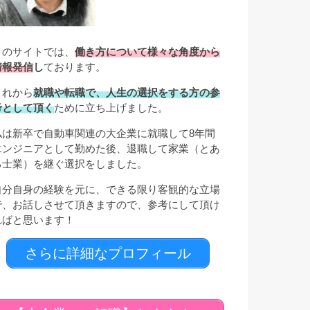
このサイトでは、
働き方について様々な角度から
情報発信
し
ております。
これから
就職や転職で、人生の選択をする方の参
考として頂く
ために立ち上げました。
私は新卒で自動車関連の大企業に就職して8年間
エンジニアとして勤めた後、退職して家業（とあ
る士業）を継ぐ選択をしました。
自分自身の経験を元に、できる限り客観的な立場
で、お話しさせて頂きますので、参考にして頂け
ればと思います！
さらに詳細なプロフィール