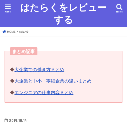
はたらくをレビュー
menu
search
する
HOME
salary9
まとめ記事
◆
大企業での働き方まとめ
◆
大企業と中小・零細企業の違いまとめ
◆
エンジニアの仕事内容まとめ
2019.10.14